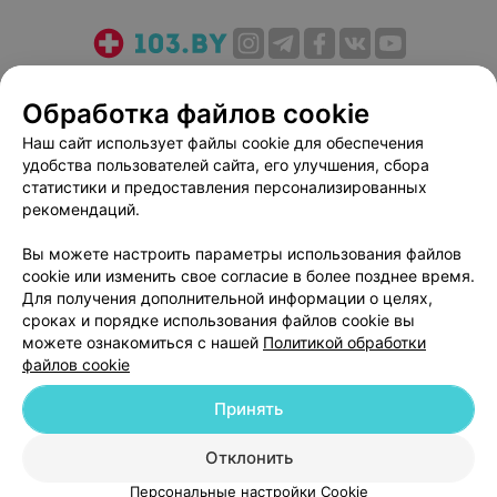
О проекте
Новости проекта
Размещение рекламы
Обработка файлов cookie
Медицинский маркетинг
Публичный договор
Пользовательское соглашение
Способы оплаты
Наш сайт использует файлы cookie для обеспечения
удобства пользователей сайта, его улучшения, сбора
Вакансии
Партнеры
статистики и предоставления персонализированных
Написать руководителю 103.by
рекомендаций.
Написать в поддержку
Вы можете настроить параметры использования файлов
Персональные настройки cookie
cookie или изменить свое согласие в более позднее время.
Обработка персональных данных
Для получения дополнительной информации о целях,
сроках и порядке использования файлов cookie вы
можете ознакомиться с нашей
Политикой обработки
файлов cookie
Принять
© 2026 ООО «Артокс Лаб», УНП 191700409
| 220012, Республика Беларусь,
Отклонить
г. Минск, улица Толбухина, 2, пом. 16 | help@103.by
Персональные настройки Cookie